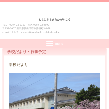
ともにきらきらかがやこう
TEL 0254-22-2123 FAX 0254-22-5892
〒957-0067 新潟県新発田市中曽根町3-8-29
e-mailアドレス master@saruhashi-e.shibata.ed.jp
学校だより・行事予定
学校だより